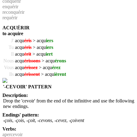
conquérir
enquérir
reconquérir
requérir
ACQUÉRIR
to acquire
J'
acqu
éris
> acqu
iers
Tu
acqu
éris
> acqu
iers
Il
acqu
érit
> acqu
iert
Nous
acqu
érissons
> acqu
érons
Vous
acqu
érissez
> acqu
érez
Ils
acqu
érissent
> acqu
ièrent
'-CEVOIR' PATTERN
Description:
Drop the 'cevoir' from the end of the infinitive and use the following
new endings.
Endings' pattern:
-çois
,
-çois
,
-çoit
,
-cevons
,
-cevez
,
-çoivent
Verbs:
apercevoir