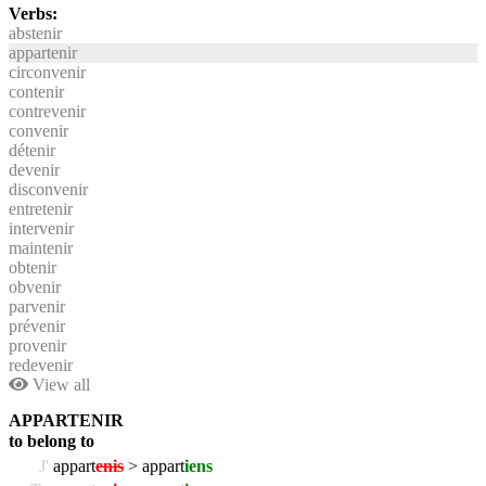
Verbs:
abstenir
appartenir
circonvenir
contenir
contrevenir
convenir
détenir
devenir
disconvenir
entretenir
intervenir
maintenir
obtenir
obvenir
parvenir
prévenir
provenir
redevenir
View all
APPARTENIR
to belong to
J'
appart
enis
> appart
iens