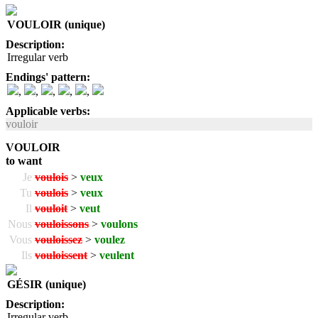
VOULOIR (unique)
Description:
Irregular verb
Endings' pattern:
,
,
,
,
,
Applicable verbs:
vouloir
VOULOIR
to want
Je
voulois
>
veux
Tu
voulois
>
veux
Il
vouloit
>
veut
Nous
vouloissons
>
voulons
Vous
vouloissez
>
voulez
Ils
vouloissent
>
veulent
GÉSIR (unique)
Description:
Irregular verb