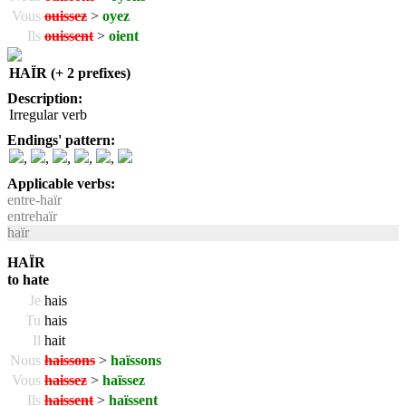
Vous
ouissez
>
oyez
Ils
ouissent
>
oient
HAÏR (+ 2 prefixes)
Description:
Irregular verb
Endings' pattern:
,
,
,
,
,
Applicable verbs:
entre-haïr
entrehaïr
haïr
HAÏR
to hate
Je
hais
Tu
hais
Il
hait
Nous
haissons
>
haïssons
Vous
haissez
>
haïssez
Ils
haissent
>
haïssent