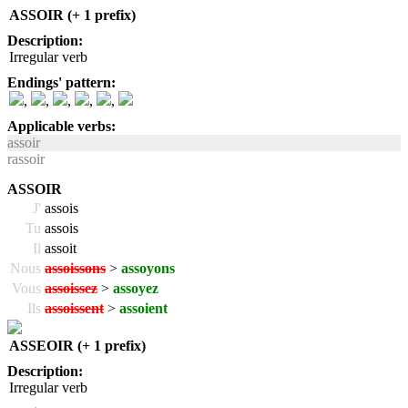
ASSOIR (+ 1 prefix)
Description:
Irregular verb
Endings' pattern:
,
,
,
,
,
Applicable verbs:
assoir
rassoir
ASSOIR
J'
assois
Tu
assois
Il
assoit
Nous
assoissons
>
assoyons
Vous
assoissez
>
assoyez
Ils
assoissent
>
assoient
ASSEOIR (+ 1 prefix)
Description:
Irregular verb