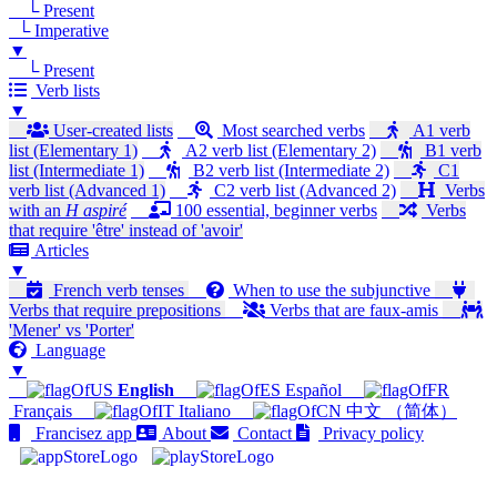
└ Present
└ Imperative
▼
└ Present
Verb lists
▼
User-created lists
Most searched verbs
A1 verb
list (Elementary 1)
A2 verb list (Elementary 2)
B1 verb
list (Intermediate 1)
B2 verb list (Intermediate 2)
C1
verb list (Advanced 1)
C2 verb list (Advanced 2)
Verbs
with an
H aspiré
100 essential, beginner verbs
Verbs
that require 'être' instead of 'avoir'
Articles
▼
French verb tenses
When to use the subjunctive
Verbs that require prepositions
Verbs that are faux-amis
'Mener' vs 'Porter'
Language
▼
English
Español
Français
Italiano
中文 （简体）
Francisez app
About
Contact
Privacy policy