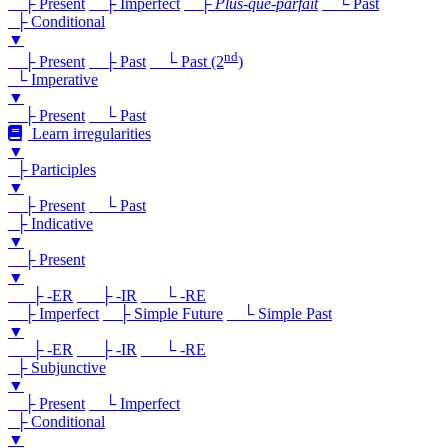
├ Present
├ Imperfect
├
Plus-que-parfait
└ Past
├ Conditional
▼
nd
├ Present
├ Past
└ Past (2
)
└ Imperative
▼
├ Present
└ Past
Learn irregularities
▼
├ Participles
▼
├ Present
└ Past
├ Indicative
▼
├ Present
▼
├ -ER
├ -IR
└ -RE
├ Imperfect
├ Simple Future
└ Simple Past
▼
├ -ER
├ -IR
└ -RE
├ Subjunctive
▼
├ Present
└ Imperfect
├ Conditional
▼