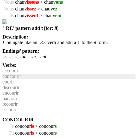
Nous
chauv
issons
> chauv
ons
Vous
chauv
issez
> chauv
ez
Ils
chauv
issent
> chauv
ent
'-RE' pattern add t [for:
il
]
Description:
Conjugate like an
-RE
verb and add a 't' to the
il
form.
Endings' pattern:
-s
,
-s
,
-t
,
-ons
,
-ez
,
-ent
Verbs:
accourir
concourir
courir
discourir
encourir
parcourir
recourir
secourir
CONCOURIR
Je
concour
is
> concour
s
Tu
concour
is
> concour
s