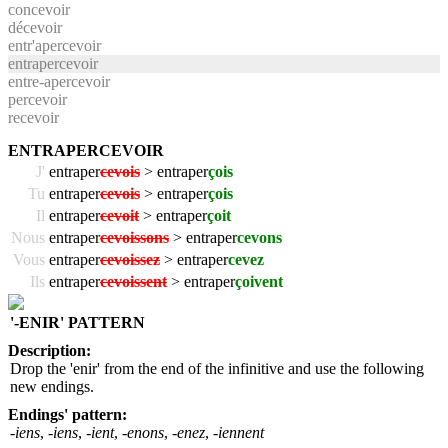
concevoir
décevoir
entr'apercevoir
entrapercevoir
entre-apercevoir
percevoir
recevoir
ENTRAPERCEVOIR
J'
entraper
cevois
> entraper
çois
Tu
entraper
cevois
> entraper
çois
Il
entraper
cevoit
> entraper
çoit
Nous
entraper
cevoissons
> entraper
cevons
Vous
entraper
cevoissez
> entraper
cevez
Ils
entraper
cevoissent
> entraper
çoivent
'-ENIR' PATTERN
Description:
Drop the 'enir' from the end of the infinitive and use the following
new endings.
Endings' pattern:
-iens
,
-iens
,
-ient
,
-enons
,
-enez
,
-iennent