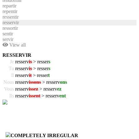
rendormir
repartir
repentir
ressentir
resservir
ressortir
sentir
servir
View all
RESSERVIR
Je
resserv
is
> resser
s
Tu
resserv
is
> resser
s
Il
resserv
it
> resser
t
Nous
resserv
issons
> resserv
ons
Vous
resserv
issez
> resserv
ez
Ils
resserv
issent
> resserv
ent
COMPLETELY IRREGULAR