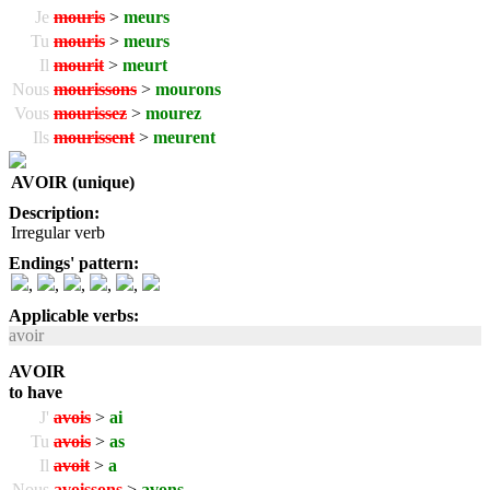
Je
mouris
>
meurs
Tu
mouris
>
meurs
Il
mourit
>
meurt
Nous
mourissons
>
mourons
Vous
mourissez
>
mourez
Ils
mourissent
>
meurent
AVOIR (unique)
Description:
Irregular verb
Endings' pattern:
,
,
,
,
,
Applicable verbs:
avoir
AVOIR
to have
J'
avois
>
ai
Tu
avois
>
as
Il
avoit
>
a
Nous
avoissons
>
avons