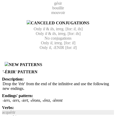
gésir
bouillir
mouvoir
CANCELED CONJUGATIONS
Only
il
&
ils
, irreg. [for:
il
,
ils
]
Only
il
&
ils
, irreg. [for:
ils
]
No conjugations
Only
il
, irreg. [for:
il
]
Only
il
, -ENIR [for:
il
]
NEW PATTERNS
'-ÉRIR' PATTERN
Description:
Drop the 'érir' from the end of the infinitive and use the following
new endings.
Endings' pattern:
-iers
,
-iers
,
-iert
,
-érons
,
-érez
,
-ièrent
Verbs:
acquérir