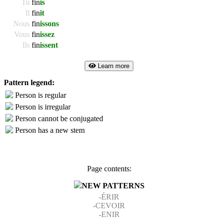
Tu
fin
is
Il
fin
it
Nous
fin
issons
Vous
fin
issez
Ils
fin
issent
Learn more
Pattern legend:
Person is regular
Person is irregular
Person cannot be conjugated
Person has a new stem
Page contents:
NEW PATTERNS
-ÉRIR
-CEVOIR
-ENIR