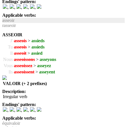
Endings' pattern:
,
,
,
,
,
Applicable verbs:
asseoir
rasseoir
ASSEOIR
J'
asseois
>
assieds
Tu
asseois
>
assieds
Il
asseoit
>
assied
Nous
asseoissons
>
asseyons
Vous
asseoissez
>
asseyez
Ils
asseoissent
>
asseyent
VALOIR (+ 2 prefixes)
Description:
Irregular verb
Endings' pattern:
,
,
,
,
,
Applicable verbs:
équivaloir