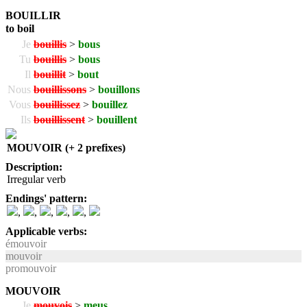
BOUILLIR
to boil
Je
bouillis
>
bous
Tu
bouillis
>
bous
Il
bouillit
>
bout
Nous
bouillissons
>
bouillons
Vous
bouillissez
>
bouillez
Ils
bouillissent
>
bouillent
MOUVOIR (+ 2 prefixes)
Description:
Irregular verb
Endings' pattern:
,
,
,
,
,
Applicable verbs:
émouvoir
mouvoir
promouvoir
MOUVOIR
Je
mouvois
>
meus