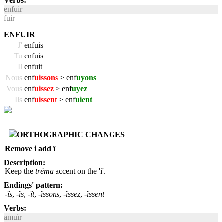
Verbs:
enfuir
fuir
ENFUIR
J'
enfuis
Tu
enfuis
Il
enfuit
Nous
enf
uissons
> enf
uyons
Vous
enf
uissez
> enf
uyez
Ils
enf
uissent
> enf
uient
ORTHOGRAPHIC CHANGES
Remove i add ï
Description:
Keep the
tréma
accent on the 'i'.
Endings' pattern:
-ïs
,
-ïs
,
-ït
,
-ïssons
,
-ïssez
,
-ïssent
Verbs:
amuïr