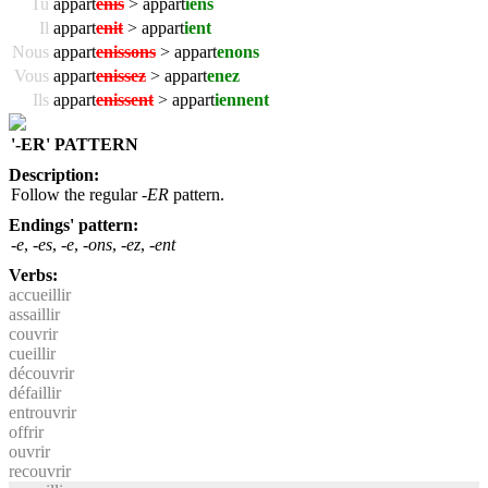
Tu
appart
enis
> appart
iens
Il
appart
enit
> appart
ient
Nous
appart
enissons
> appart
enons
Vous
appart
enissez
> appart
enez
Ils
appart
enissent
> appart
iennent
'-ER' PATTERN
Description:
Follow the regular
-ER
pattern.
Endings' pattern:
-e
,
-es
,
-e
,
-ons
,
-ez
,
-ent
Verbs:
accueillir
assaillir
couvrir
cueillir
découvrir
défaillir
entrouvrir
offrir
ouvrir
recouvrir