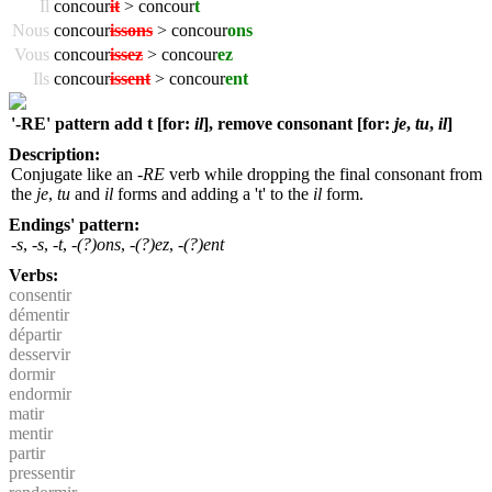
Il
concour
it
> concour
t
Nous
concour
issons
> concour
ons
Vous
concour
issez
> concour
ez
Ils
concour
issent
> concour
ent
'-RE' pattern add t [for:
il
], remove consonant [for:
je
,
tu
,
il
]
Description:
Conjugate like an
-RE
verb while dropping the final consonant from
the
je
,
tu
and
il
forms and adding a 't' to the
il
form.
Endings' pattern:
-s
,
-s
,
-t
,
-(?)ons
,
-(?)ez
,
-(?)ent
Verbs:
consentir
démentir
départir
desservir
dormir
endormir
matir
mentir
partir
pressentir