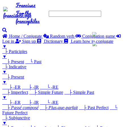
Francisez
For the
francophiles
Home / Conjugate
Random verb
Conjugation game
Log in
Sign up
Dictionary
Learn how to conjugate
▼
├ Participles
▼
├ Present
└ Past
├ Indicative
▼
├ Present
▼
├ -ER
├ -IR
└ -RE
├ Imperfect
├ Simple Future
├ Simple Past
▼
├ -ER
├ -IR
└ -RE
├
Passé composé
├
Plus-que-parfait
├ Past Perfect
└
Future Perfect
├ Subjunctive
▼