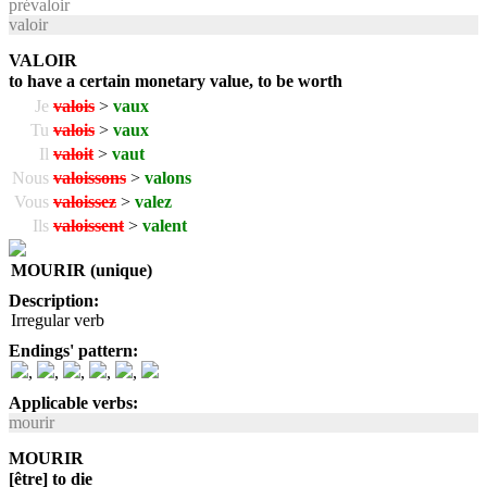
prévaloir
valoir
VALOIR
to have a certain monetary value, to be worth
Je
valois
>
vaux
Tu
valois
>
vaux
Il
valoit
>
vaut
Nous
valoissons
>
valons
Vous
valoissez
>
valez
Ils
valoissent
>
valent
MOURIR (unique)
Description:
Irregular verb
Endings' pattern:
,
,
,
,
,
Applicable verbs:
mourir
MOURIR
[être] to die