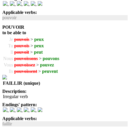
,
,
,
,
,
Applicable verbs:
pouvoir
POUVOIR
to be able to
Je
pouvois
>
peux
Tu
pouvois
>
peux
Il
pouvoit
>
peut
Nous
pouvoissons
>
pouvons
Vous
pouvoissez
>
pouvez
Ils
pouvoissent
>
peuvent
FAILLIR (unique)
Description:
Irregular verb
Endings' pattern:
,
,
,
,
,
Applicable verbs:
faillir