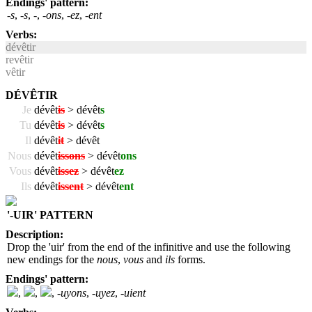
Endings' pattern:
-s
,
-s
,
-
,
-ons
,
-ez
,
-ent
Verbs:
dévêtir
revêtir
vêtir
DÉVÊTIR
Je
dévêt
is
> dévêt
s
Tu
dévêt
is
> dévêt
s
Il
dévêt
it
> dévêt
Nous
dévêt
issons
> dévêt
ons
Vous
dévêt
issez
> dévêt
ez
Ils
dévêt
issent
> dévêt
ent
'-UIR' PATTERN
Description:
Drop the 'uir' from the end of the infinitive and use the following
new endings for the
nous
,
vous
and
ils
forms.
Endings' pattern:
,
,
,
-uyons
,
-uyez
,
-uient