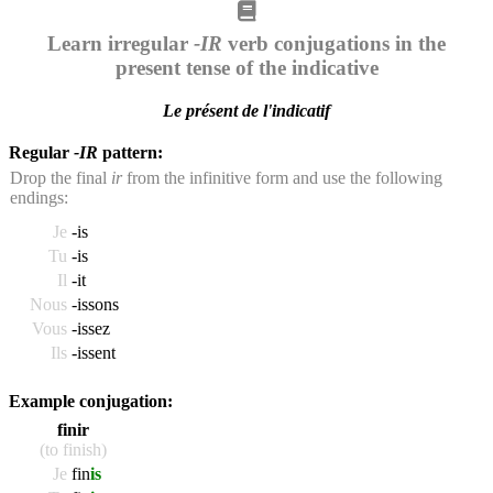
Learn irregular
-IR
verb conjugations in the
present tense of the indicative
Le présent de l'indicatif
Regular
-IR
pattern:
Drop the final
ir
from the infinitive form and use the following
endings:
Je
-is
Tu
-is
Il
-it
Nous
-issons
Vous
-issez
Ils
-issent
Example conjugation:
finir
(to finish)
Je
fin
is