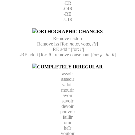
-ER
-OIR
-RE
-UIR
ORTHOGRAPHIC CHANGES
Remove i add ï
Remove iss [for:
nous
,
vous
,
ils
]
-RE add t [for:
il
]
-RE add t [for:
il
], remove consonant [for:
je
,
tu
,
il
]
COMPLETELY IRREGULAR
assoir
asseoir
valoir
mourir
avoir
savoir
devoir
pouvoir
faillir
ouïr
haïr
vouloir