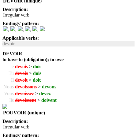
DEVOIR (unique)
Description:
Irregular verb
Endings' pattern:
,
,
,
,
,
Applicable verbs:
devoir
DEVOIR
to have to (obligation); to owe
Je
devois
>
dois
Tu
devois
>
dois
Il
devoit
>
doit
Nous
devoissons
>
devons
Vous
devoissez
>
devez
Ils
devoissent
>
doivent
POUVOIR (unique)
Description:
Irregular verb
Endings' pattern: