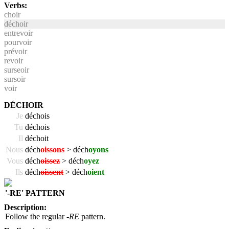
Verbs:
choir
déchoir
entrevoir
pourvoir
prévoir
revoir
surseoir
sursoir
voir
DÉCHOIR
Je
déchois
Tu
déchois
Il
déchoit
Nous
déch
oissons
> déch
oyons
Vous
déch
oissez
> déch
oyez
Ils
déch
oissent
> déch
oient
'-RE' PATTERN
Description:
Follow the regular
-RE
pattern.