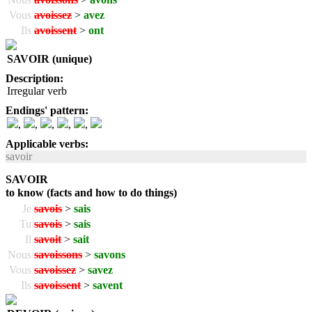
Vous
avoissez
>
avez
Ils
avoissent
>
ont
SAVOIR (unique)
Description:
Irregular verb
Endings' pattern:
,
,
,
,
,
Applicable verbs:
savoir
SAVOIR
to know (facts and how to do things)
Je
savois
>
sais
Tu
savois
>
sais
Il
savoit
>
sait
Nous
savoissons
>
savons
Vous
savoissez
>
savez
Ils
savoissent
>
savent