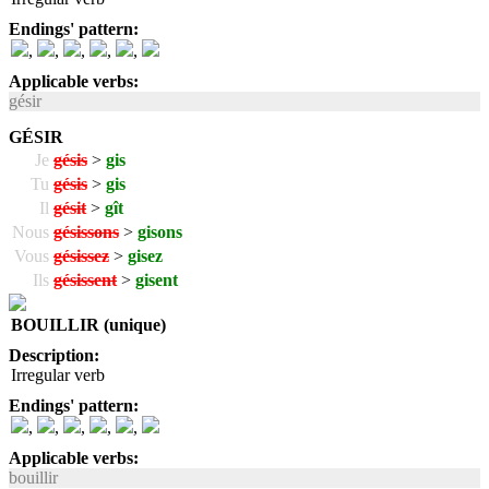
Endings' pattern:
,
,
,
,
,
Applicable verbs:
gésir
GÉSIR
Je
gésis
>
gis
Tu
gésis
>
gis
Il
gésit
>
gît
Nous
gésissons
>
gisons
Vous
gésissez
>
gisez
Ils
gésissent
>
gisent
BOUILLIR (unique)
Description:
Irregular verb
Endings' pattern:
,
,
,
,
,
Applicable verbs:
bouillir