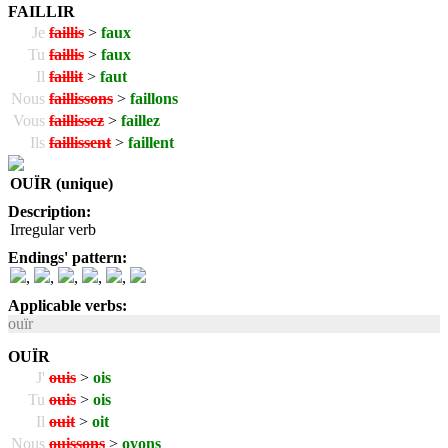
FAILLIR
Je
faillis
>
faux
Tu
faillis
>
faux
Il
faillit
>
faut
Nous
faillissons
>
faillons
Vous
faillissez
>
faillez
Ils
faillissent
>
faillent
OUÏR (unique)
Description:
Irregular verb
Endings' pattern:
,
,
,
,
,
Applicable verbs:
ouïr
OUÏR
J'
ouis
>
ois
Tu
ouis
>
ois
Il
ouit
>
oit
Nous
ouissons
>
oyons