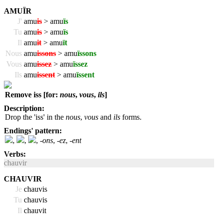
AMUÏR
J'
amu
is
> amu
ïs
Tu
amu
is
> amu
ïs
Il
amu
it
> amu
ït
Nous
amu
issons
> amu
ïssons
Vous
amu
issez
> amu
ïssez
Ils
amu
issent
> amu
ïssent
Remove iss [for:
nous
,
vous
,
ils
]
Description:
Drop the 'iss' in the
nous
,
vous
and
ils
forms.
Endings' pattern:
,
,
,
-ons
,
-ez
,
-ent
Verbs:
chauvir
CHAUVIR
Je
chauvis
Tu
chauvis
Il
chauvit