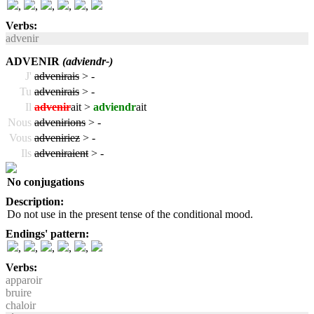
,
,
,
,
,
Verbs:
advenir
ADVENIR
(adviendr-)
J'
advenirais
>
-
Tu
advenirais
>
-
Il
advenir
ait >
adviendr
ait
Nous
advenirions
>
-
Vous
adveniriez
>
-
Ils
adveniraient
>
-
No conjugations
Description:
Do not use in the present tense of the conditional mood.
Endings' pattern:
,
,
,
,
,
Verbs:
apparoir
bruire
chaloir