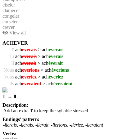
ciseler
clamecer
congeler
corseter
crever
View all
ACHEVER
J'
ach
everais
> ach
èverais
Tu
ach
everais
> ach
èverais
Il
ach
everait
> ach
èverait
Nous
ach
everions
> ach
èverions
Vous
ach
everiez
> ach
èveriez
Ils
ach
everaient
> ach
èveraient
L → ll
Description:
Add an extra 'l' to keep the syllable stressed.
Endings' pattern:
-llerais
,
-llerais
,
-llerait
,
-llerions
,
-lleriez
,
-lleraient
Verbs: