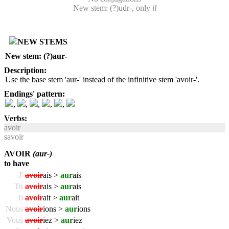
New stem: (?)udr-, only
il
NEW STEMS
New stem: (?)aur-
Description:
Use the base stem 'aur-' instead of the infinitive stem 'avoir-'.
Endings' pattern:
,
,
,
,
,
Verbs:
avoir
savoir
AVOIR
(aur-)
to have
J'
avoir
ais >
aur
ais
Tu
avoir
ais >
aur
ais
Il
avoir
ait >
aur
ait
Nous
avoir
ions >
aur
ions
Vous
avoir
iez >
aur
iez