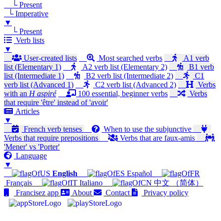
└ Present
└ Imperative
▼
└ Present
Verb lists
▼
User-created lists
Most searched verbs
A1 verb
list (Elementary 1)
A2 verb list (Elementary 2)
B1 verb
list (Intermediate 1)
B2 verb list (Intermediate 2)
C1
verb list (Advanced 1)
C2 verb list (Advanced 2)
Verbs
with an
H aspiré
100 essential, beginner verbs
Verbs
that require 'être' instead of 'avoir'
Articles
▼
French verb tenses
When to use the subjunctive
Verbs that require prepositions
Verbs that are faux-amis
'Mener' vs 'Porter'
Language
▼
English
Español
Français
Italiano
中文 （简体）
Francisez app
About
Contact
Privacy policy