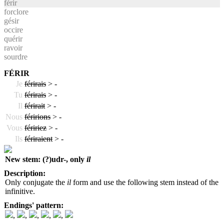
férir
forclore
gésir
occire
quérir
ravoir
sourdre
FÉRIR
Je
férirais
>
-
Tu
férirais
>
-
Il
férirait
>
-
Nous
féririons
>
-
Vous
féririez
>
-
Ils
fériraient
>
-
New stem: (?)udr-, only
il
Description:
Only conjugate the
il
form and use the following stem instead of the
infinitive.
Endings' pattern:
,
,
,
,
,