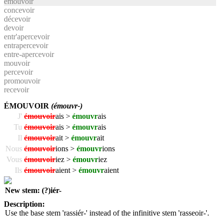
émouvoir
concevoir
décevoir
devoir
entr'apercevoir
entrapercevoir
entre-apercevoir
mouvoir
percevoir
promouvoir
recevoir
ÉMOUVOIR
(émouvr-)
J'
émouvoir
ais >
émouvr
ais
Tu
émouvoir
ais >
émouvr
ais
Il
émouvoir
ait >
émouvr
ait
Nous
émouvoir
ions >
émouvr
ions
Vous
émouvoir
iez >
émouvr
iez
Ils
émouvoir
aient >
émouvr
aient
New stem: (?)iér-
Description:
Use the base stem 'rassiér-' instead of the infinitive stem 'rasseoir-'.