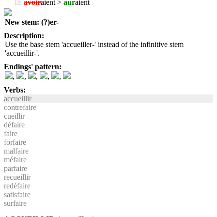
Ils
avoir
aient >
aur
aient
New stem: (?)er-
Description:
Use the base stem 'accueiller-' instead of the infinitive stem
'accueillir-'.
Endings' pattern:
,
,
,
,
,
Verbs:
accueillir
contrefaire
cueillir
défaire
faire
forfaire
malfaire
méfaire
parfaire
recueillir
redéfaire
satisfaire
surfaire