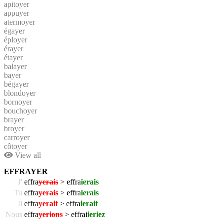
apitoyer
appuyer
atermoyer
égayer
éployer
érayer
étayer
balayer
bayer
bégayer
blondoyer
bornoyer
bouchoyer
brayer
broyer
carroyer
côtoyer
View all
EFFRAYER
J'
effra
yerais
> effra
ierais
Tu
effra
yerais
> effra
ierais
Il
effra
yerait
> effra
ierait
Nous
effra
yerions
> effrai
ieriez