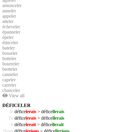
agneler
amonceler
anneler
appeler
atteler
écheveler
épanneler
épeler
étinceler
bateler
bosseler
botteler
bourreler
bretteler
canneler
capeler
carreler
chanceler
View all
DÉFICELER
Je
défice
lerais
> défice
llerais
Tu
défice
lerais
> défice
llerais
Il
défice
lerait
> défice
llerait
Nous
défice
lerions
> défice
llerions