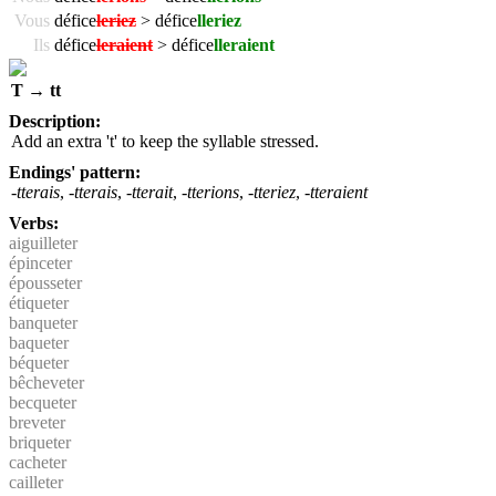
Vous
défice
leriez
> défice
lleriez
Ils
défice
leraient
> défice
lleraient
T → tt
Description:
Add an extra 't' to keep the syllable stressed.
Endings' pattern:
-tterais
,
-tterais
,
-tterait
,
-tterions
,
-tteriez
,
-tteraient
Verbs:
aiguilleter
épinceter
épousseter
étiqueter
banqueter
baqueter
béqueter
bêcheveter
becqueter
breveter
briqueter
cacheter
cailleter