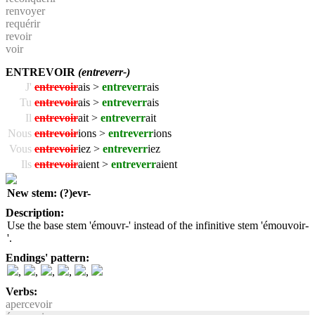
renvoyer
requérir
revoir
voir
ENTREVOIR
(entreverr-)
J'
entrevoir
ais >
entreverr
ais
Tu
entrevoir
ais >
entreverr
ais
Il
entrevoir
ait >
entreverr
ait
Nous
entrevoir
ions >
entreverr
ions
Vous
entrevoir
iez >
entreverr
iez
Ils
entrevoir
aient >
entreverr
aient
New stem: (?)evr-
Description:
Use the base stem 'émouvr-' instead of the infinitive stem 'émouvoir-
'.
Endings' pattern:
,
,
,
,
,
Verbs:
apercevoir