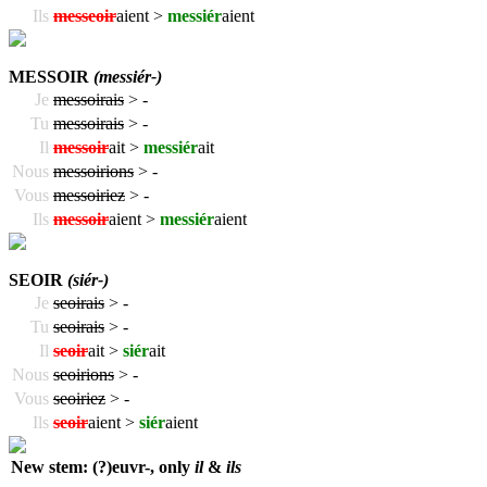
Ils
messeoir
aient >
messiér
aient
MESSOIR
(messiér-)
Je
messoirais
>
-
Tu
messoirais
>
-
Il
messoir
ait >
messiér
ait
Nous
messoirions
>
-
Vous
messoiriez
>
-
Ils
messoir
aient >
messiér
aient
SEOIR
(siér-)
Je
seoirais
>
-
Tu
seoirais
>
-
Il
seoir
ait >
siér
ait
Nous
seoirions
>
-
Vous
seoiriez
>
-
Ils
seoir
aient >
siér
aient
New stem: (?)euvr-, only
il
&
ils