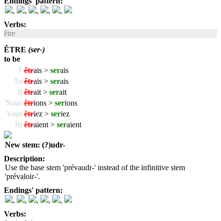
Endings' pattern:
,
,
,
,
,
Verbs:
être
ÊTRE
(ser-)
to be
J'
êtr
ais >
ser
ais
Tu
êtr
ais >
ser
ais
Il
êtr
ait >
ser
ait
Nous
êtr
ions >
ser
ions
Vous
êtr
iez >
ser
iez
Ils
êtr
aient >
ser
aient
New stem: (?)udr-
Description:
Use the base stem 'prévaudr-' instead of the infinitive stem
'prévaloir-'.
Endings' pattern:
,
,
,
,
,
Verbs: