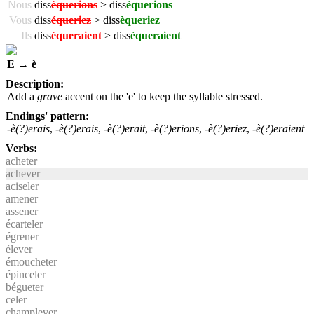
Nous
diss
équerions
> diss
èquerions
Vous
diss
équeriez
> diss
èqueriez
Ils
diss
équeraient
> diss
èqueraient
E → è
Description:
Add a
grave
accent on the 'e' to keep the syllable stressed.
Endings' pattern:
-è(?)erais
,
-è(?)erais
,
-è(?)erait
,
-è(?)erions
,
-è(?)eriez
,
-è(?)eraient
Verbs:
acheter
achever
aciseler
amener
assener
écarteler
égrener
élever
émoucheter
épinceler
bégueter
celer
champlever