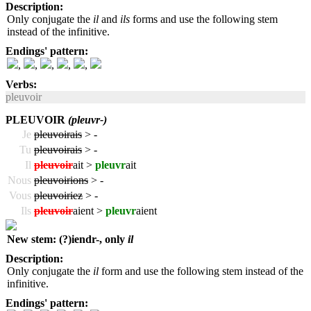
Description:
Only conjugate the
il
and
ils
forms and use the following stem
instead of the infinitive.
Endings' pattern:
,
,
,
,
,
Verbs:
pleuvoir
PLEUVOIR
(pleuvr-)
Je
pleuvoirais
>
-
Tu
pleuvoirais
>
-
Il
pleuvoir
ait >
pleuvr
ait
Nous
pleuvoirions
>
-
Vous
pleuvoiriez
>
-
Ils
pleuvoir
aient >
pleuvr
aient
New stem: (?)iendr-, only
il
Description:
Only conjugate the
il
form and use the following stem instead of the
infinitive.
Endings' pattern: