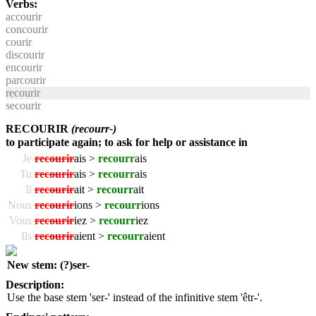
Verbs:
accourir
concourir
courir
discourir
encourir
parcourir
recourir
secourir
RECOURIR
(recourr-)
to participate again; to ask for help or assistance in
Je
recourir
ais >
recourr
ais
Tu
recourir
ais >
recourr
ais
Il
recourir
ait >
recourr
ait
Nous
recourir
ions >
recourr
ions
Vous
recourir
iez >
recourr
iez
Ils
recourir
aient >
recourr
aient
New stem: (?)ser-
Description:
Use the base stem 'ser-' instead of the infinitive stem 'êtr-'.