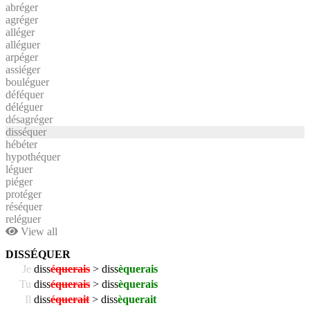
abréger
agréger
alléger
alléguer
arpéger
assiéger
bouléguer
déféquer
déléguer
désagréger
disséquer
hébéter
hypothéquer
léguer
piéger
protéger
réséquer
reléguer
View all
DISSÉQUER
Je
diss
équerais
> diss
èquerais
Tu
diss
équerais
> diss
èquerais
Il
diss
équerait
> diss
èquerait