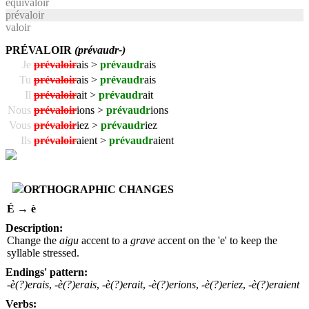
équivaloir
prévaloir
valoir
PRÉVALOIR
(prévaudr-)
Je
prévaloir
ais >
prévaudr
ais
Tu
prévaloir
ais >
prévaudr
ais
Il
prévaloir
ait >
prévaudr
ait
Nous
prévaloir
ions >
prévaudr
ions
Vous
prévaloir
iez >
prévaudr
iez
Ils
prévaloir
aient >
prévaudr
aient
ORTHOGRAPHIC CHANGES
É → è
Description:
Change the
aigu
accent to a
grave
accent on the 'e' to keep the
syllable stressed.
Endings' pattern:
-è(?)erais
,
-è(?)erais
,
-è(?)erait
,
-è(?)erions
,
-è(?)eriez
,
-è(?)eraient
Verbs: