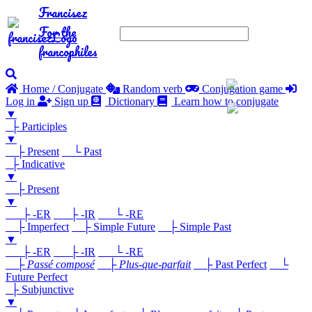
Francisez
For the
francophiles
Home / Conjugate
Random verb
Conjugation game
Log in
Sign up
Dictionary
Learn how to conjugate
▼
├ Participles
▼
├ Present
└ Past
├ Indicative
▼
├ Present
▼
├ -ER
├ -IR
└ -RE
├ Imperfect
├ Simple Future
├ Simple Past
▼
├ -ER
├ -IR
└ -RE
├
Passé composé
├
Plus-que-parfait
├ Past Perfect
└
Future Perfect
├ Subjunctive
▼