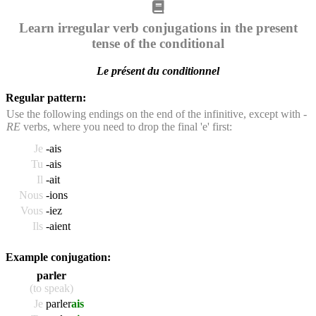
Learn irregular verb conjugations in the present
tense of the conditional
Le présent du conditionnel
Regular pattern:
Use the following endings on the end of the infinitive, except with
-
RE
verbs, where you need to drop the final 'e' first:
Je
-ais
Tu
-ais
Il
-ait
Nous
-ions
Vous
-iez
Ils
-aient
Example conjugation:
parler
(to speak)
Je
parler
ais