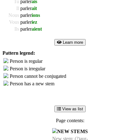
Tu
parler
ais
Il
parler
ait
Nous
parler
ions
Vous
parler
iez
Ils
parler
aient
Learn more
Pattern legend:
Person is regular
Person is irregular
Person cannot be conjugated
Person has a new stem
View as list
Page contents:
NEW STEMS
New stem: (?)aur-