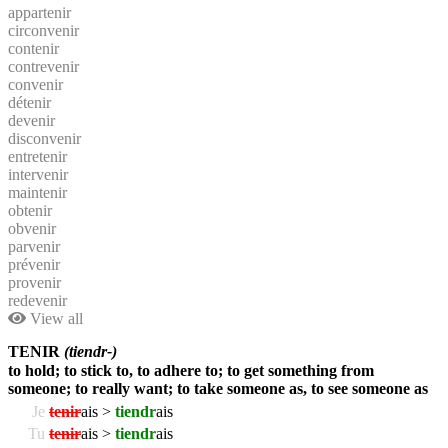
appartenir
circonvenir
contenir
contrevenir
convenir
détenir
devenir
disconvenir
entretenir
intervenir
maintenir
obtenir
obvenir
parvenir
prévenir
provenir
redevenir
View all
TENIR
(tiendr-)
to hold; to stick to, to adhere to; to get something from
someone; to really want; to take someone as, to see someone as
Je
tenir
ais >
tiendr
ais
Tu
tenir
ais >
tiendr
ais