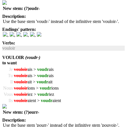
New stem: (?)oudr-
Description:
Use the base stem 'voudr-' instead of the infinitive stem 'vouloir-'.
Endings' pattern:
,
,
,
,
,
Verbs:
vouloir
VOULOIR
(voudr-)
to want
Je
vouloir
ais >
voudr
ais
Tu
vouloir
ais >
voudr
ais
Il
vouloir
ait >
voudr
ait
Nous
vouloir
ions >
voudr
ions
Vous
vouloir
iez >
voudr
iez
Ils
vouloir
aient >
voudr
aient
New stem: (?)ourr-
Description:
Use the base stem 'pourr-' instead of the infinitive stem 'pouvoir-'.