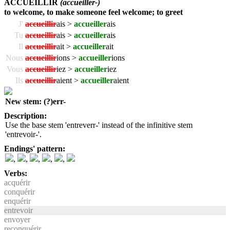
ACCUEILLIR
(accueiller-)
to welcome, to make someone feel welcome; to greet
J'
accueillir
ais >
accueiller
ais
Tu
accueillir
ais >
accueiller
ais
Il
accueillir
ait >
accueiller
ait
Nous
accueillir
ions >
accueiller
ions
Vous
accueillir
iez >
accueiller
iez
Ils
accueillir
aient >
accueiller
aient
New stem: (?)err-
Description:
Use the base stem 'entreverr-' instead of the infinitive stem
'entrevoir-'.
Endings' pattern:
,
,
,
,
,
Verbs:
acquérir
conquérir
enquérir
entrevoir
envoyer
reconquérir