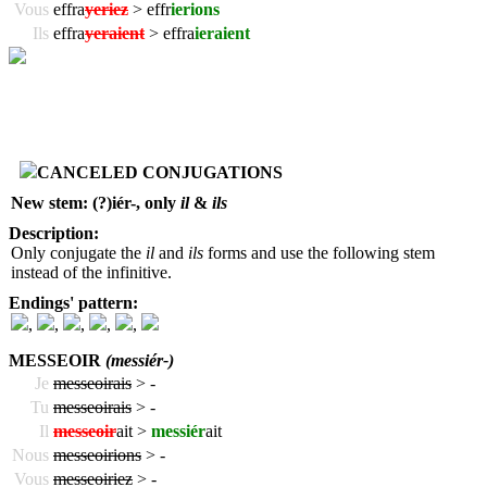
Vous
effra
yeriez
> effr
ierions
Ils
effra
yeraient
> effra
ieraient
CANCELED CONJUGATIONS
New stem: (?)iér-, only
il
&
ils
Description:
Only conjugate the
il
and
ils
forms and use the following stem
instead of the infinitive.
Endings' pattern:
,
,
,
,
,
MESSEOIR
(messiér-)
Je
messeoirais
>
-
Tu
messeoirais
>
-
Il
messeoir
ait >
messiér
ait
Nous
messeoirions
>
-
Vous
messeoiriez
>
-