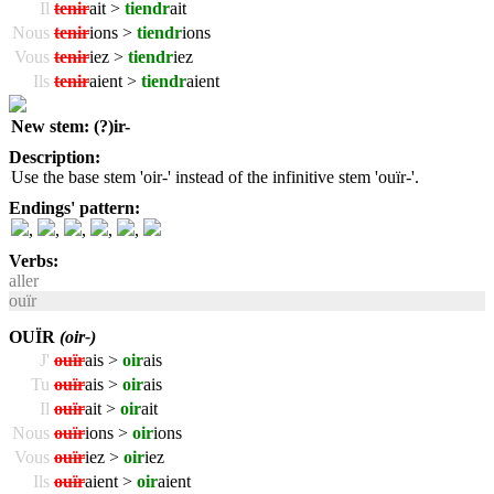
Il
tenir
ait >
tiendr
ait
Nous
tenir
ions >
tiendr
ions
Vous
tenir
iez >
tiendr
iez
Ils
tenir
aient >
tiendr
aient
New stem: (?)ir-
Description:
Use the base stem 'oir-' instead of the infinitive stem 'ouïr-'.
Endings' pattern:
,
,
,
,
,
Verbs:
aller
ouïr
OUÏR
(oir-)
J'
ouïr
ais >
oir
ais
Tu
ouïr
ais >
oir
ais
Il
ouïr
ait >
oir
ait
Nous
ouïr
ions >
oir
ions
Vous
ouïr
iez >
oir
iez
Ils
ouïr
aient >
oir
aient