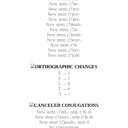
New stem: (?)er-
New stem: (?)err-
New stem: (?)evr-
New stem: (?)iér-
New stem: (?)iendr-
New stem: (?)ir-
New stem: (?)oudr-
New stem: (?)ourr-
New stem: (?)r-
New stem: (?)ser-
New stem: (?)udr-
ORTHOGRAPHIC CHANGES
É → è
E → è
L → ll
T → tt
Y → i
CANCELED CONJUGATIONS
New stem: (?)iér-, only
il
&
ils
New stem: (?)euvr-, only
il
&
ils
New stem: (?)iendr-, only
il
No conjugations