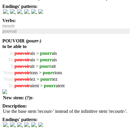
Endings' pattern:
,
,
,
,
,
Verbs:
mourir
pouvoir
POUVOIR
(pourr-)
to be able to
Je
pouvoir
ais >
pourr
ais
Tu
pouvoir
ais >
pourr
ais
Il
pouvoir
ait >
pourr
ait
Nous
pouvoir
ions >
pourr
ions
Vous
pouvoir
iez >
pourr
iez
Ils
pouvoir
aient >
pourr
aient
New stem: (?)r-
Description:
Use the base stem 'recourr-' instead of the infinitive stem 'recourir-'.
Endings' pattern:
,
,
,
,
,