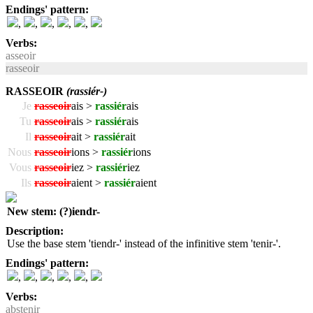
Endings' pattern:
,
,
,
,
,
Verbs:
asseoir
rasseoir
RASSEOIR
(rassiér-)
Je
rasseoir
ais >
rassiér
ais
Tu
rasseoir
ais >
rassiér
ais
Il
rasseoir
ait >
rassiér
ait
Nous
rasseoir
ions >
rassiér
ions
Vous
rasseoir
iez >
rassiér
iez
Ils
rasseoir
aient >
rassiér
aient
New stem: (?)iendr-
Description:
Use the base stem 'tiendr-' instead of the infinitive stem 'tenir-'.
Endings' pattern:
,
,
,
,
,
Verbs:
abstenir