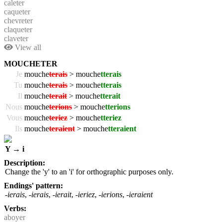
caleter
caqueter
chevreter
claqueter
claveter
View all
MOUCHETER
Je
mouche
terais
> mouche
tterais
Tu
mouche
terais
> mouche
tterais
Il
mouche
terait
> mouche
tterait
Nous
mouche
terions
> mouche
tterions
Vous
mouche
teriez
> mouche
tteriez
Ils
mouche
teraient
> mouche
tteraient
Y → i
Description:
Change the 'y' to an 'i' for orthographic purposes only.
Endings' pattern:
-ierais
,
-ierais
,
-ierait
,
-ieriez
,
-ierions
,
-ieraient
Verbs:
aboyer