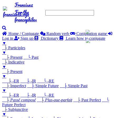
Francisez
For the
francophiles
Home / Conjugate
Random verb
Conjugation game
Log in
Sign up
Dictionary
Learn how to conjugate
▼
├ Participles
▼
├ Present
└ Past
├ Indicative
▼
├ Present
▼
├ -ER
├ -IR
└ -RE
├ Imperfect
├ Simple Future
├ Simple Past
▼
├ -ER
├ -IR
└ -RE
├
Passé composé
├
Plus-que-parfait
├ Past Perfect
└
Future Perfect
├ Subjunctive
▼