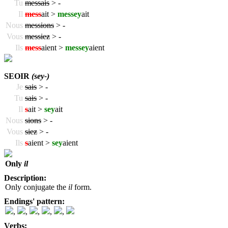
Tu
messais
>
-
Il
mess
ait >
messey
ait
Nous
messions
>
-
Vous
messiez
>
-
Ils
mess
aient >
messey
aient
SEOIR
(sey-)
Je
sais
>
-
Tu
sais
>
-
Il
s
ait >
sey
ait
Nous
sions
>
-
Vous
siez
>
-
Ils
s
aient >
sey
aient
Only
il
Description:
Only conjugate the
il
form.
Endings' pattern:
,
,
,
,
,
Verbs: