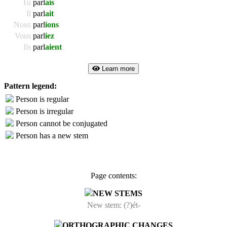
Tu
parl
ais
Il
parl
ait
Nous
parl
ions
Vous
parl
iez
Ils
parl
aient
Learn more
Pattern legend:
Person is regular
Person is irregular
Person cannot be conjugated
Person has a new stem
Page contents:
NEW STEMS
New stem: (?)ét-
ORTHOGRAPHIC CHANGES