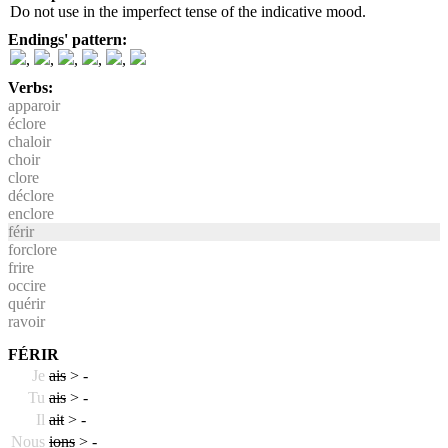
Do not use in the imperfect tense of the indicative mood.
Endings' pattern:
,
,
,
,
,
Verbs:
apparoir
éclore
chaloir
choir
clore
déclore
enclore
férir
forclore
frire
occire
quérir
ravoir
FÉRIR
Je
ais
>
-
Tu
ais
>
-
Il
ait
>
-
Nous
ions
>
-