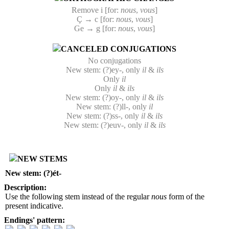
Remove i [for:
nous
,
vous
]
Ç → c [for:
nous
,
vous
]
Ge → g [for:
nous
,
vous
]
CANCELED CONJUGATIONS
No conjugations
New stem: (?)ey-, only
il
&
ils
Only
il
Only
il
&
ils
New stem: (?)oy-, only
il
&
ils
New stem: (?)ll-, only
il
New stem: (?)ss-, only
il
&
ils
New stem: (?)euv-, only
il
&
ils
NEW STEMS
New stem: (?)ét-
Description:
Use the following stem instead of the regular
nous
form of the
present indicative.
Endings' pattern: