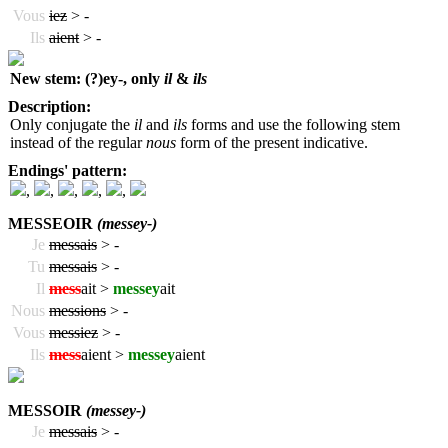
Vous
iez
>
-
Ils
aient
>
-
New stem: (?)ey-, only
il
&
ils
Description:
Only conjugate the
il
and
ils
forms and use the following stem
instead of the regular
nous
form of the present indicative.
Endings' pattern:
,
,
,
,
,
MESSEOIR
(messey-)
Je
messais
>
-
Tu
messais
>
-
Il
mess
ait >
messey
ait
Nous
messions
>
-
Vous
messiez
>
-
Ils
mess
aient >
messey
aient
MESSOIR
(messey-)
Je
messais
>
-