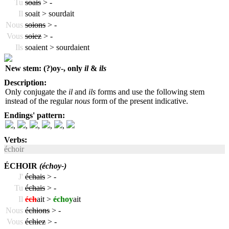
Tu
soais
>
-
Il
soait > sourdait
Nous
soions
>
-
Vous
soiez
>
-
Ils
soaient > sourdaient
New stem: (?)oy-, only
il
&
ils
Description:
Only conjugate the
il
and
ils
forms and use the following stem
instead of the regular
nous
form of the present indicative.
Endings' pattern:
,
,
,
,
,
Verbs:
échoir
ÉCHOIR
(échoy-)
J'
échais
>
-
Tu
échais
>
-
Il
éch
ait >
échoy
ait
Nous
échions
>
-
Vous
échiez
>
-