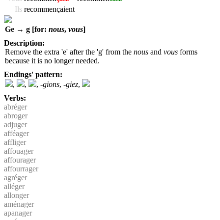
Ils
recommençaient
Ge → g [for:
nous
,
vous
]
Description:
Remove the extra 'e' after the 'g' from the
nous
and
vous
forms
because it is no longer needed.
Endings' pattern:
,
,
,
-gions
,
-giez
,
Verbs:
abréger
abroger
adjuger
afféager
affliger
affouager
affourager
affourrager
agréger
alléger
allonger
aménager
apanager