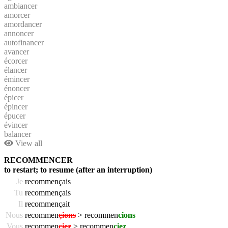
ambiancer
amorcer
amordancer
annoncer
autofinancer
avancer
écorcer
élancer
émincer
énoncer
épicer
épincer
épucer
évincer
balancer
View all
RECOMMENCER
to restart; to resume (after an interruption)
Je
recommençais
Tu
recommençais
Il
recommençait
Nous
recommen
çions
> recommen
cions
Vous
recommen
çiez
> recommen
ciez