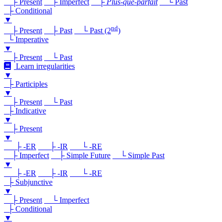
├ Present
├ Imperfect
├
Plus-que-parfait
└ Past
├ Conditional
▼
nd
├ Present
├ Past
└ Past (2
)
└ Imperative
▼
├ Present
└ Past
Learn irregularities
▼
├ Participles
▼
├ Present
└ Past
├ Indicative
▼
├ Present
▼
├ -ER
├ -IR
└ -RE
├ Imperfect
├ Simple Future
└ Simple Past
▼
├ -ER
├ -IR
└ -RE
├ Subjunctive
▼
├ Present
└ Imperfect
├ Conditional
▼