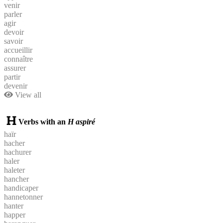
venir
parler
agir
devoir
savoir
accueillir
connaître
assurer
partir
devenir
View all
Verbs with an
H aspiré
haïr
hacher
hachurer
haler
haleter
hancher
handicaper
hannetonner
hanter
happer