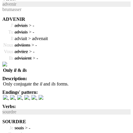
advenir
brumasser
ADVENIR
J'
adviais
>
-
Tu
adviais
>
-
Il
adviait > advenait
Nous
adviions
>
-
Vous
adviiez
>
-
Ils
adviaient
>
-
Only
il
&
ils
Description:
Only conjugate the
il
and
ils
forms.
Endings' pattern:
,
,
,
,
,
Verbs:
sourdre
SOURDRE
Je
soais
>
-