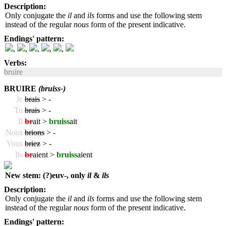
Description:
Only conjugate the
il
and
ils
forms and use the following stem
instead of the regular
nous
form of the present indicative.
Endings' pattern:
,
,
,
,
,
Verbs:
bruire
BRUIRE
(bruiss-)
Je
brais
>
-
Tu
brais
>
-
Il
br
ait >
bruiss
ait
Nous
brions
>
-
Vous
briez
>
-
Ils
br
aient >
bruiss
aient
New stem: (?)euv-, only
il
&
ils
Description:
Only conjugate the
il
and
ils
forms and use the following stem
instead of the regular
nous
form of the present indicative.
Endings' pattern: