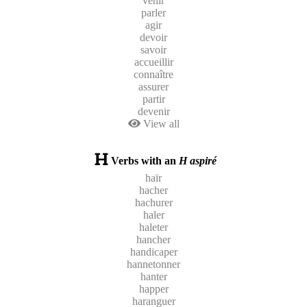
venir
parler
agir
devoir
savoir
accueillir
connaître
assurer
partir
devenir
View all
Verbs with an
H aspiré
haïr
hacher
hachurer
haler
haleter
hancher
handicaper
hannetonner
hanter
happer
haranguer