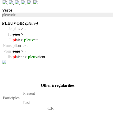
,
,
,
,
,
Verbs:
pleuvoir
PLEUVOIR
(pleuv-)
Je
plais
>
-
Tu
plais
>
-
Il
pl
ait >
pleuv
ait
Nous
plions
>
-
Vous
pliez
>
-
Ils
pl
aient >
pleuv
aient
Other irregularities
Present
Participles
Past
-ER