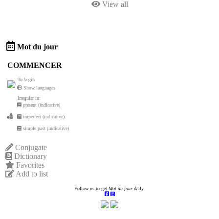
View all
Mot du jour
COMMENCER
To begin
Show languages
Irregular in:
present (indicative)
imperfect (indicative)
simple past (indicative)
Conjugate
Dictionary
Favorites
Add to list
Follow us to get
Mot du jour
daily.