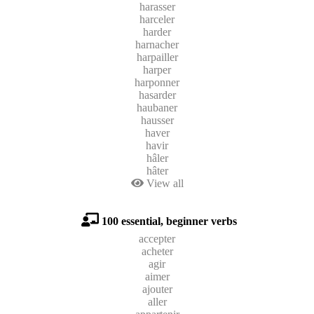
harasser
harceler
harder
harnacher
harpailler
harper
harponner
hasarder
haubaner
hausser
haver
havir
hâler
hâter
View all
100 essential, beginner verbs
accepter
acheter
agir
aimer
ajouter
aller