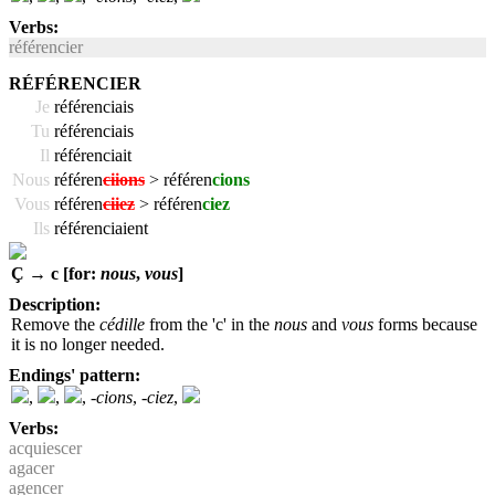
Verbs:
référencier
RÉFÉRENCIER
Je
référenciais
Tu
référenciais
Il
référenciait
Nous
référen
ciions
> référen
cions
Vous
référen
ciiez
> référen
ciez
Ils
référenciaient
Ç → c [for:
nous
,
vous
]
Description:
Remove the
cédille
from the 'c' in the
nous
and
vous
forms because
it is no longer needed.
Endings' pattern:
,
,
,
-cions
,
-ciez
,
Verbs:
acquiescer
agacer
agencer