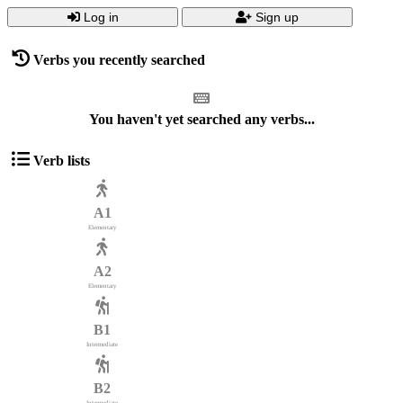
Log in
Sign up
Verbs you recently searched
You haven't yet searched any verbs...
Verb lists
A1
Elementary
A2
Elementary
B1
Intermediate
B2