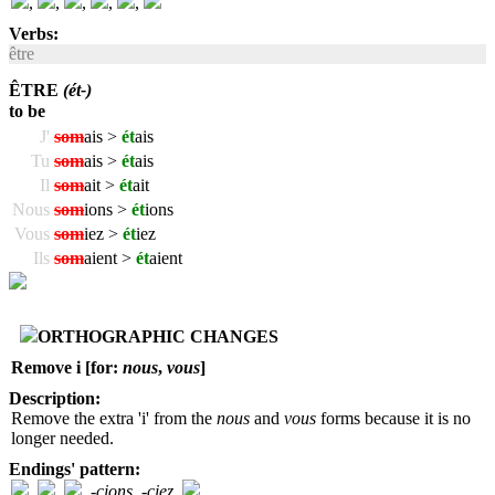
,
,
,
,
,
Verbs:
être
ÊTRE
(ét-)
to be
J'
som
ais >
ét
ais
Tu
som
ais >
ét
ais
Il
som
ait >
ét
ait
Nous
som
ions >
ét
ions
Vous
som
iez >
ét
iez
Ils
som
aient >
ét
aient
ORTHOGRAPHIC CHANGES
Remove i [for:
nous
,
vous
]
Description:
Remove the extra 'i' from the
nous
and
vous
forms because it is no
longer needed.
Endings' pattern:
,
,
,
-cions
,
-ciez
,