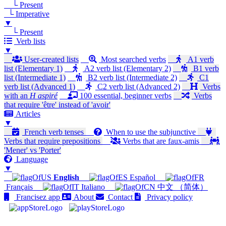
└ Present
└ Imperative
▼
└ Present
Verb lists
▼
User-created lists
Most searched verbs
A1 verb
list (Elementary 1)
A2 verb list (Elementary 2)
B1 verb
list (Intermediate 1)
B2 verb list (Intermediate 2)
C1
verb list (Advanced 1)
C2 verb list (Advanced 2)
Verbs
with an
H aspiré
100 essential, beginner verbs
Verbs
that require 'être' instead of 'avoir'
Articles
▼
French verb tenses
When to use the subjunctive
Verbs that require prepositions
Verbs that are faux-amis
'Mener' vs 'Porter'
Language
▼
English
Español
Français
Italiano
中文 （简体）
Francisez app
About
Contact
Privacy policy