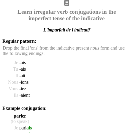
Learn irregular verb conjugations in the
imperfect tense of the indicative
L'imparfait de l'indicatif
Regular pattern:
Drop the final 'ons' from the indicative present
nous
form and use
the following endings:
Je
-ais
Tu
-ais
Il
-ait
Nous
-ions
Vous
-iez
Ils
-aient
Example conjugation:
parler
(to speak)
Je
parl
ais