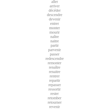
aller
arriver
décéder
descendre
devenir
entrer
monter
mourir
naître
naitre
partir
parvenir
passer
redescendre
remonter
renaître
renaitre
rentrer
repartir
repasser
ressortir
rester
retomber
retourner
revenir