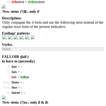
Ils
éch
aient >
échoy
aient
New stem: (?)ll-, only
il
Description:
Only conjugate the
il
form and use the following stem instead of the
regular
nous
form of the present indicative.
Endings' pattern:
,
,
,
,
,
Verbs:
falloir
FALLOIR
(fall-)
to have to (necessity)
Je
fais
>
-
Tu
fais
>
-
Il
f
ait >
fall
ait
Nous
fions
>
-
Vous
fiez
>
-
Ils
faient
>
-
New stem: (?)ss-, only
il
&
ils