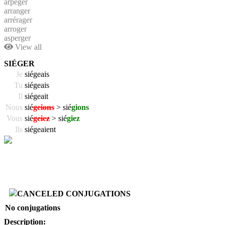
arpéger
arranger
arrérager
arroger
asperger
View all
SIÉGER
Je
siégeais
Tu
siégeais
Il
siégeait
Nous
sié
geions
> sié
gions
Vous
sié
geiez
> sié
giez
Ils
siégeaient
CANCELED CONJUGATIONS
No conjugations
Description: