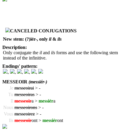
CANCELED CONJUGATIONS
New stem: (?)iér-, only
il
&
ils
Description:
Only conjugate the
il
and
ils
forms and use the following stem
instead of the infinitive.
Endings' pattern:
,
,
,
,
,
MESSEOIR
(messiér-)
Je
messeoirai
>
-
Tu
messeoiras
>
-
Il
messeoir
a >
messiér
a
Nous
messeoirons
>
-
Vous
messeoirez
>
-
Ils
messeoir
ont >
messiér
ont