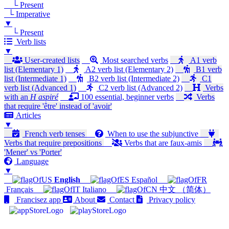
└ Present
└ Imperative
▼
└ Present
Verb lists
▼
User-created lists
Most searched verbs
A1 verb
list (Elementary 1)
A2 verb list (Elementary 2)
B1 verb
list (Intermediate 1)
B2 verb list (Intermediate 2)
C1
verb list (Advanced 1)
C2 verb list (Advanced 2)
Verbs
with an
H aspiré
100 essential, beginner verbs
Verbs
that require 'être' instead of 'avoir'
Articles
▼
French verb tenses
When to use the subjunctive
Verbs that require prepositions
Verbs that are faux-amis
'Mener' vs 'Porter'
Language
▼
English
Español
Français
Italiano
中文 （简体）
Francisez app
About
Contact
Privacy policy