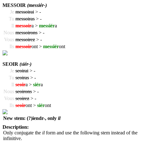
MESSOIR
(messiér-)
Je
messoirai
>
-
Tu
messoiras
>
-
Il
messoir
a >
messiér
a
Nous
messoirons
>
-
Vous
messoirez
>
-
Ils
messoir
ont >
messiér
ont
SEOIR
(siér-)
Je
seoirai
>
-
Tu
seoiras
>
-
Il
seoir
a >
siér
a
Nous
seoirons
>
-
Vous
seoirez
>
-
Ils
seoir
ont >
siér
ont
New stem: (?)iendr-, only
il
Description:
Only conjugate the
il
form and use the following stem instead of the
infinitive.