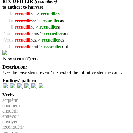
RECUEILLIR
(recueiller-)
to gather; to harvest
Je
recueillir
ai >
recueiller
ai
Tu
recueillir
as >
recueiller
as
Il
recueillir
a >
recueiller
a
Nous
recueillir
ons >
recueiller
ons
Vous
recueillir
ez >
recueiller
ez
Ils
recueillir
ont >
recueiller
ont
New stem: (?)err-
Description:
Use the base stem 'reverr-' instead of the infinitive stem 'revoir-'.
Endings' pattern:
,
,
,
,
,
Verbs:
acquérir
conquérir
enquérir
entrevoir
envoyer
reconquérir
renvoyer