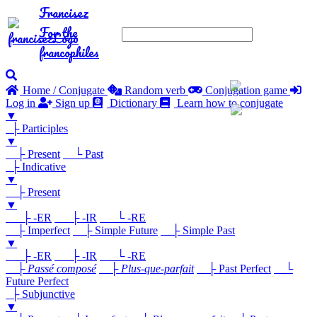
Francisez
For the
francophiles
Home / Conjugate
Random verb
Conjugation game
Log in
Sign up
Dictionary
Learn how to conjugate
▼
├ Participles
▼
├ Present
└ Past
├ Indicative
▼
├ Present
▼
├ -ER
├ -IR
└ -RE
├ Imperfect
├ Simple Future
├ Simple Past
▼
├ -ER
├ -IR
└ -RE
├
Passé composé
├
Plus-que-parfait
├ Past Perfect
└
Future Perfect
├ Subjunctive
▼