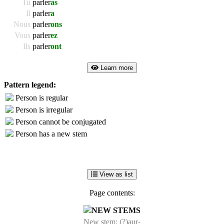
Tu
parler
as
Il
parler
a
Nous
parler
ons
Vous
parler
ez
Ils
parler
ont
Learn more
Pattern legend:
Person is regular
Person is irregular
Person cannot be conjugated
Person has a new stem
View as list
Page contents:
NEW STEMS
New stem: (?)aur-