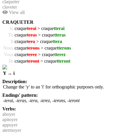
claqueter
claveter
View all
CRAQUETER
Je
craque
terai
> craque
tterai
Tu
craque
teras
> craque
tteras
Il
craque
tera
> craque
ttera
Nous
craque
terons
> craque
tterons
Vous
craque
terez
> craque
tterez
Ils
craque
teront
> craque
tteront
Y → i
Description:
Change the 'y' to an 'i' for orthographic purposes only.
Endings' pattern:
-ierai
,
-ieras
,
-iera
,
-ierez
,
-ierons
,
-ieront
Verbs:
aboyer
apitoyer
appuyer
atermoyer