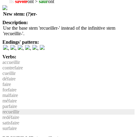
Ils
savoir
ont >
saur
ont
New stem: (?)er-
Description:
Use the base stem 'recueiller-' instead of the infinitive stem
'recueillir-'.
Endings' pattern:
,
,
,
,
,
Verbs:
accueillir
contrefaire
cueillir
défaire
faire
forfaire
malfaire
méfaire
parfaire
recueillir
redéfaire
satisfaire
surfaire