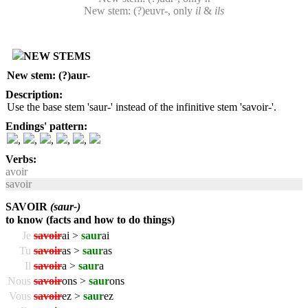
New stem: (?)euvr-, only
il
&
ils
NEW STEMS
New stem: (?)aur-
Description:
Use the base stem 'saur-' instead of the infinitive stem 'savoir-'.
Endings' pattern:
,
,
,
,
,
Verbs:
avoir
savoir
SAVOIR
(saur-)
to know (facts and how to do things)
Je
savoir
ai >
saur
ai
Tu
savoir
as >
saur
as
Il
savoir
a >
saur
a
Nous
savoir
ons >
saur
ons
Vous
savoir
ez >
saur
ez