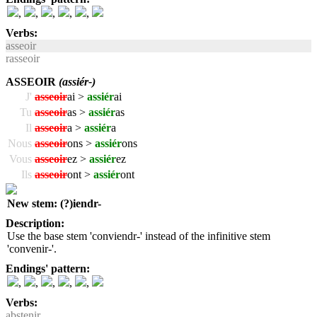
,
,
,
,
,
Verbs:
asseoir
rasseoir
ASSEOIR
(assiér-)
J'
asseoir
ai >
assiér
ai
Tu
asseoir
as >
assiér
as
Il
asseoir
a >
assiér
a
Nous
asseoir
ons >
assiér
ons
Vous
asseoir
ez >
assiér
ez
Ils
asseoir
ont >
assiér
ont
New stem: (?)iendr-
Description:
Use the base stem 'conviendr-' instead of the infinitive stem
'convenir-'.
Endings' pattern:
,
,
,
,
,
Verbs:
abstenir