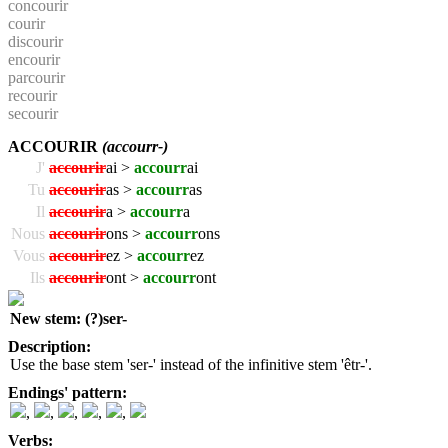
concourir
courir
discourir
encourir
parcourir
recourir
secourir
ACCOURIR
(accourr-)
J'
accourir
ai >
accourr
ai
Tu
accourir
as >
accourr
as
Il
accourir
a >
accourr
a
Nous
accourir
ons >
accourr
ons
Vous
accourir
ez >
accourr
ez
Ils
accourir
ont >
accourr
ont
New stem: (?)ser-
Description:
Use the base stem 'ser-' instead of the infinitive stem 'êtr-'.
Endings' pattern:
,
,
,
,
,
Verbs: