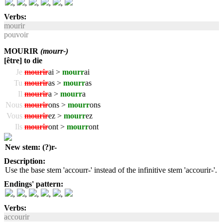
,
,
,
,
,
Verbs:
mourir
pouvoir
MOURIR
(mourr-)
[être] to die
Je
mourir
ai >
mourr
ai
Tu
mourir
as >
mourr
as
Il
mourir
a >
mourr
a
Nous
mourir
ons >
mourr
ons
Vous
mourir
ez >
mourr
ez
Ils
mourir
ont >
mourr
ont
New stem: (?)r-
Description:
Use the base stem 'accourr-' instead of the infinitive stem 'accourir-'.
Endings' pattern:
,
,
,
,
,
Verbs:
accourir