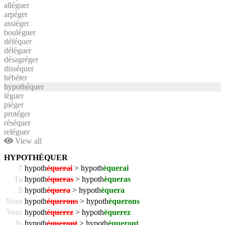
alléguer
arpéger
assiéger
bouléguer
déféquer
déléguer
désagréger
disséquer
hébéter
hypothéquer
léguer
piéger
protéger
réséquer
reléguer
View all
HYPOTHÉQUER
J'
hypoth
équerai
> hypoth
èquerai
Tu
hypoth
équeras
> hypoth
èqueras
Il
hypoth
équera
> hypoth
èquera
Nous
hypoth
équerons
> hypoth
èquerons
Vous
hypoth
équerez
> hypoth
èquerez
Ils
hypoth
équeront
> hypoth
èqueront