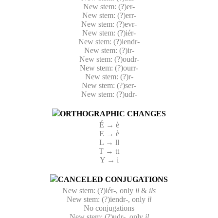
New stem: (?)er-
New stem: (?)err-
New stem: (?)evr-
New stem: (?)iér-
New stem: (?)iendr-
New stem: (?)ir-
New stem: (?)oudr-
New stem: (?)ourr-
New stem: (?)r-
New stem: (?)ser-
New stem: (?)udr-
ORTHOGRAPHIC CHANGES
É → è
E → è
L → ll
T → tt
Y → i
CANCELED CONJUGATIONS
New stem: (?)iér-, only
il
&
ils
New stem: (?)iendr-, only
il
No conjugations
New stem: (?)udr-, only
il