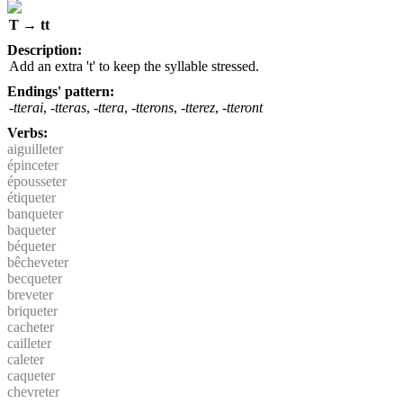
T → tt
Description:
Add an extra 't' to keep the syllable stressed.
Endings' pattern:
-tterai
,
-tteras
,
-ttera
,
-tterons
,
-tterez
,
-tteront
Verbs:
aiguilleter
épinceter
épousseter
étiqueter
banqueter
baqueter
béqueter
bêcheveter
becqueter
breveter
briqueter
cacheter
cailleter
caleter
caqueter
chevreter