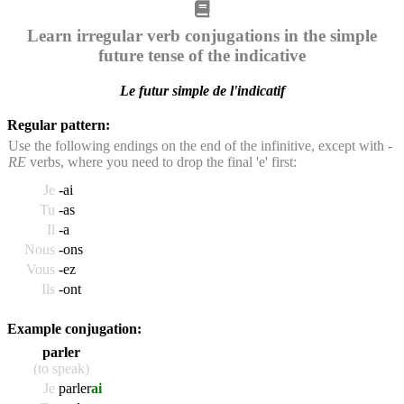
Learn irregular verb conjugations in the simple
future tense of the indicative
Le futur simple de l'indicatif
Regular pattern:
Use the following endings on the end of the infinitive, except with
-
RE
verbs, where you need to drop the final 'e' first:
Je
-ai
Tu
-as
Il
-a
Nous
-ons
Vous
-ez
Ils
-ont
Example conjugation:
parler
(to speak)
Je
parler
ai