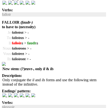
,
,
,
,
,
Verbs:
falloir
FALLOIR
(faudr-)
to have to (necessity)
Je
falloirai
>
-
Tu
falloiras
>
-
Il
falloir
a >
faudr
a
Nous
falloirons
>
-
Vous
falloirez
>
-
Ils
falloiront
>
-
New stem: (?)euvr-, only
il
&
ils
Description:
Only conjugate the
il
and
ils
forms and use the following stem
instead of the infinitive.
Endings' pattern:
,
,
,
,
,
Verbs:
pleuvoir