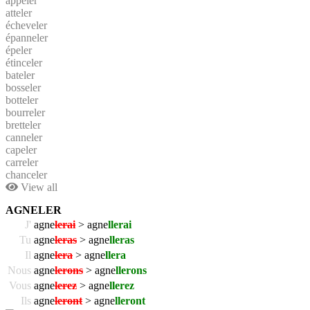
appeler
atteler
écheveler
épanneler
épeler
étinceler
bateler
bosseler
botteler
bourreler
bretteler
canneler
capeler
carreler
chanceler
View all
AGNELER
J'
agne
lerai
> agne
llerai
Tu
agne
leras
> agne
lleras
Il
agne
lera
> agne
llera
Nous
agne
lerons
> agne
llerons
Vous
agne
lerez
> agne
llerez
Ils
agne
leront
> agne
lleront