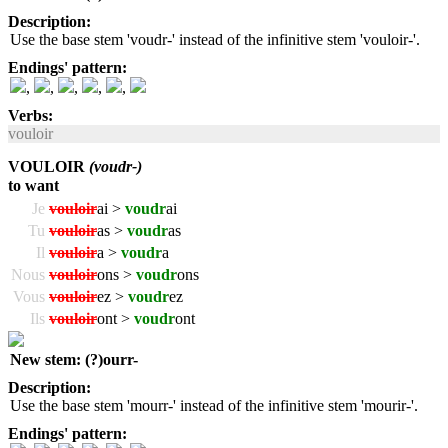
Description:
Use the base stem 'voudr-' instead of the infinitive stem 'vouloir-'.
Endings' pattern:
,
,
,
,
,
Verbs:
vouloir
VOULOIR
(voudr-)
to want
Je
vouloir
ai >
voudr
ai
Tu
vouloir
as >
voudr
as
Il
vouloir
a >
voudr
a
Nous
vouloir
ons >
voudr
ons
Vous
vouloir
ez >
voudr
ez
Ils
vouloir
ont >
voudr
ont
New stem: (?)ourr-
Description:
Use the base stem 'mourr-' instead of the infinitive stem 'mourir-'.
Endings' pattern: