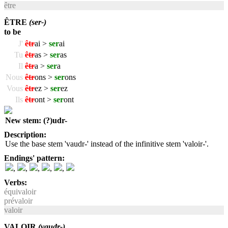
être
ÊTRE
(ser-)
to be
J'
êtr
ai >
ser
ai
Tu
êtr
as >
ser
as
Il
êtr
a >
ser
a
Nous
êtr
ons >
ser
ons
Vous
êtr
ez >
ser
ez
Ils
êtr
ont >
ser
ont
New stem: (?)udr-
Description:
Use the base stem 'vaudr-' instead of the infinitive stem 'valoir-'.
Endings' pattern:
,
,
,
,
,
Verbs:
équivaloir
prévaloir
valoir
VALOIR
(vaudr-)