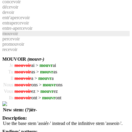
concevoir
décevoir
devoir
entr'apercevoir
entrapercevoir
entre-apercevoir
mouvoir
percevoir
promouvoir
recevoir
MOUVOIR
(mouvr-)
Je
mouvoir
ai >
mouvr
ai
Tu
mouvoir
as >
mouvr
as
Il
mouvoir
a >
mouvr
a
Nous
mouvoir
ons >
mouvr
ons
Vous
mouvoir
ez >
mouvr
ez
Ils
mouvoir
ont >
mouvr
ont
New stem: (?)iér-
Description:
Use the base stem 'assiér-' instead of the infinitive stem 'asseoir-'.
Endings' pattern: