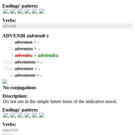
Endings' pattern:
,
,
,
,
,
Verbs:
advenir
ADVENIR
(adviendr-)
J'
advenirai
>
-
Tu
adveniras
>
-
Il
advenir
a >
adviendr
a
Nous
advenirons
>
-
Vous
advenirez
>
-
Ils
adveniront
>
-
No conjugations
Description:
Do not use in the simple future tense of the indicative mood.
Endings' pattern:
,
,
,
,
,
Verbs:
apparoir