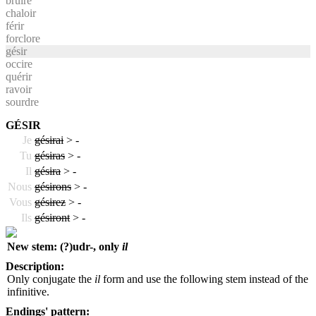
bruire
chaloir
férir
forclore
gésir
occire
quérir
ravoir
sourdre
GÉSIR
Je
gésirai
>
-
Tu
gésiras
>
-
Il
gésira
>
-
Nous
gésirons
>
-
Vous
gésirez
>
-
Ils
gésiront
>
-
New stem: (?)udr-, only
il
Description:
Only conjugate the
il
form and use the following stem instead of the
infinitive.
Endings' pattern: