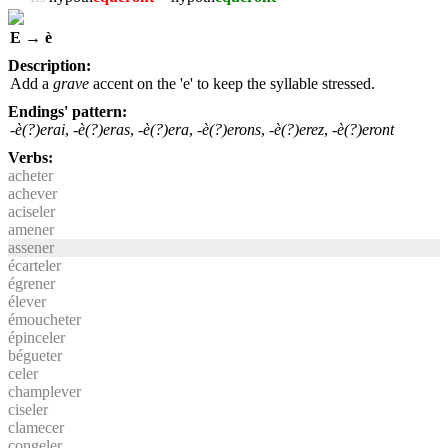
E → è
Description:
Add a
grave
accent on the 'e' to keep the syllable stressed.
Endings' pattern:
-è(?)erai
,
-è(?)eras
,
-è(?)era
,
-è(?)erons
,
-è(?)erez
,
-è(?)eront
Verbs:
acheter
achever
aciseler
amener
assener
écarteler
égrener
élever
émoucheter
épinceler
bégueter
celer
champlever
ciseler
clamecer
congeler