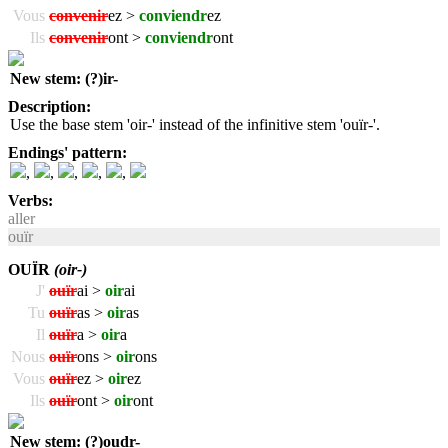
Vous
convenir
ez >
conviendr
ez
Ils
convenir
ont >
conviendr
ont
New stem: (?)ir-
Description:
Use the base stem 'oir-' instead of the infinitive stem 'ouïr-'.
Endings' pattern:
,
,
,
,
,
Verbs:
aller
ouïr
OUÏR
(oir-)
J'
ouïr
ai >
oir
ai
Tu
ouïr
as >
oir
as
Il
ouïr
a >
oir
a
Nous
ouïr
ons >
oir
ons
Vous
ouïr
ez >
oir
ez
Ils
ouïr
ont >
oir
ont
New stem: (?)oudr-