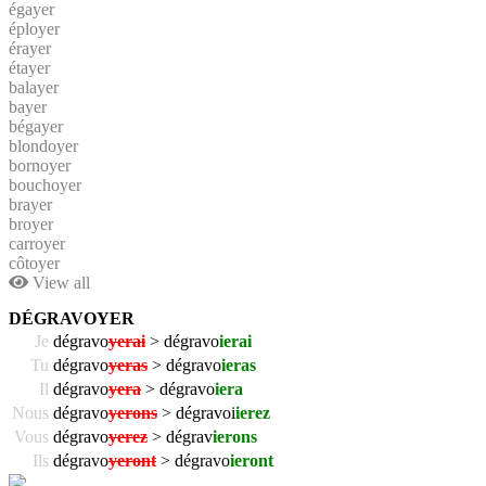
égayer
éployer
érayer
étayer
balayer
bayer
bégayer
blondoyer
bornoyer
bouchoyer
brayer
broyer
carroyer
côtoyer
View all
DÉGRAVOYER
Je
dégravo
yerai
> dégravo
ierai
Tu
dégravo
yeras
> dégravo
ieras
Il
dégravo
yera
> dégravo
iera
Nous
dégravo
yerons
> dégravoi
ierez
Vous
dégravo
yerez
> dégrav
ierons
Ils
dégravo
yeront
> dégravo
ieront