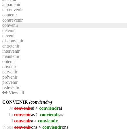
appartenir
circonvenir
contenir
contrevenir
convenir
détenir
devenir
disconvenir
entretenir
intervenir
maintenir
obtenir
obvenir
parvenir
prévenir
provenir
redevenir
View all
CONVENIR
(conviendr-)
Je
convenir
ai >
conviendr
ai
Tu
convenir
as >
conviendr
as
Il
convenir
a >
conviendr
a
Nous
convenir
ons >
conviendr
ons