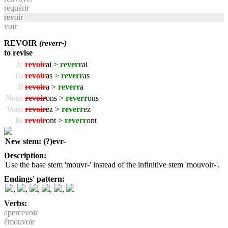
requérir
revoir
voir
REVOIR
(reverr-)
to revise
Je
revoir
ai >
reverr
ai
Tu
revoir
as >
reverr
as
Il
revoir
a >
reverr
a
Nous
revoir
ons >
reverr
ons
Vous
revoir
ez >
reverr
ez
Ils
revoir
ont >
reverr
ont
New stem: (?)evr-
Description:
Use the base stem 'mouvr-' instead of the infinitive stem 'mouvoir-'.
Endings' pattern:
,
,
,
,
,
Verbs:
apercevoir
émouvoir