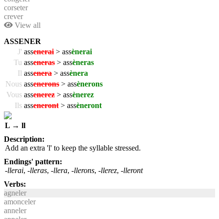
corseter
crever
View all
ASSENER
J'
ass
enerai
> ass
ènerai
Tu
ass
eneras
> ass
èneras
Il
ass
enera
> ass
ènera
Nous
ass
enerons
> ass
ènerons
Vous
ass
enerez
> ass
ènerez
Ils
ass
eneront
> ass
èneront
L → ll
Description:
Add an extra 'l' to keep the syllable stressed.
Endings' pattern:
-llerai
,
-lleras
,
-llera
,
-llerons
,
-llerez
,
-lleront
Verbs:
agneler
amonceler
anneler