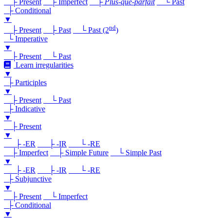
├ Present
├ Imperfect
├
Plus-que-parfait
└ Past
├ Conditional
▼
nd
├ Present
├ Past
└ Past (2
)
└ Imperative
▼
├ Present
└ Past
Learn irregularities
▼
├ Participles
▼
├ Present
└ Past
├ Indicative
▼
├ Present
▼
├ -ER
├ -IR
└ -RE
├ Imperfect
├ Simple Future
└ Simple Past
▼
├ -ER
├ -IR
└ -RE
├ Subjunctive
▼
├ Present
└ Imperfect
├ Conditional
▼